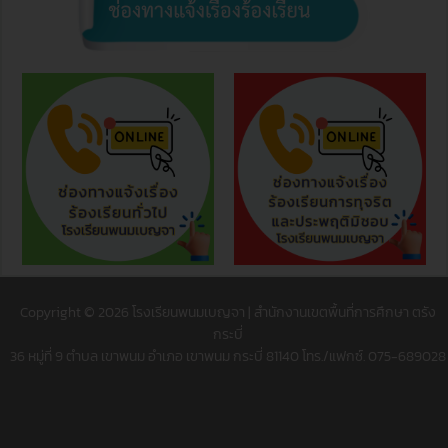
Copyright © 2026 โรงเรียนพนมเบญจา | สำนักงานเขตพื้นที่การศึกษา ตรัง
กระบี่
36 หมู่ที่ 9 ตำบล เขาพนม อำเภอ เขาพนม กระบี่ 81140 โทร./แฟกซ์. 075-689028