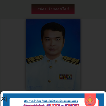
สมัครเรียนออนไลน์
นายวิสนุ ปานมาศ
ผู้อำนวยการโรงเรียนพนมเบญจา