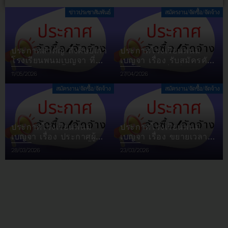
ข่าวประชาสัมพันธ์
สมัครงาน/จัดซื้อ/จัดจ้าง
ประกาศสำคัญ ถึงศิษย์เก่า
ประกาศโรงเรียนพนม
โรงเรียนพนมเบญจา ที่มี
เบญจา เรื่อง รับสมัครคัด
เลขประจำตัวตั้งแต่ 11232
เลือกบุคคลเพื่อเป็นครูจ้าง
Posted
Posted
11/05/2026
27/04/2026
ถึง 13420
เหมาบริการ ตำแหน่ง ครู
on
on
อัตราจ้างสอน (ภาษาจีน)
สมัครงาน/จัดซื้อ/จัดจ้าง
สมัครงาน/จัดซื้อ/จัดจ้าง
ประกาศโรงเรียนพนม
ประกาศโรงเรียนพนม
เบญจา เรื่อง ประกาศผู้
เบญจา เรื่อง ขยายเวลา
ชนะการเสนอราคา ซื้อ
การพิจารณาผลการ
Posted
Posted
28/03/2026
23/03/2026
หนังสือเรียน ประจำปีการ
ประกวดราคา
on
on
ศึกษา 2569 โดยวิธีคัด
อิเล็กทรอนิกส์
เลือก