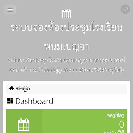
ระบบจองห้องประชุมโรงเรียน
พนมเบญจา
ระบบจองห้องประชุม โรงเรียนพนมเบญจา อ.เขาพนม จ.กระบี่
สพม. ตรัง กระบี่ (ติดต่อผู้ดูแลระบบ 081-4056543 ครูสันติ)
ໜ້າຫຼັກ
Dashboard
ຈອງຫ້ອງ
0