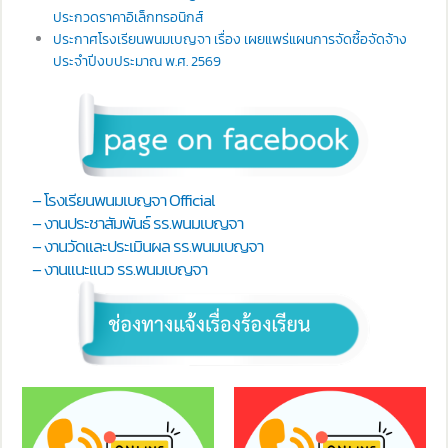
ประกวดราคาอิเล็กทรอนิกส์
ประกาศโรงเรียนพนมเบญจา เรื่อง เผยแพร่แผนการจัดซื้อจัดจ้าง
ประจำปีงบประมาณ พ.ศ. 2569
– โรงเรียนพนมเบญจา Official
– งานประชาสัมพันธ์ รร.พนมเบญจา
– งานวัดและประเมินผล รร.พนมเบญจา
– งานแนะแนว รร.พนมเบญจา