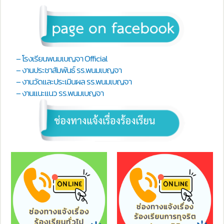
– โรงเรียนพนมเบญจา Official
– งานประชาสัมพันธ์ รร.พนมเบญจา
– งานวัดและประเมินผล รร.พนมเบญจา
– งานแนะแนว รร.พนมเบญจา