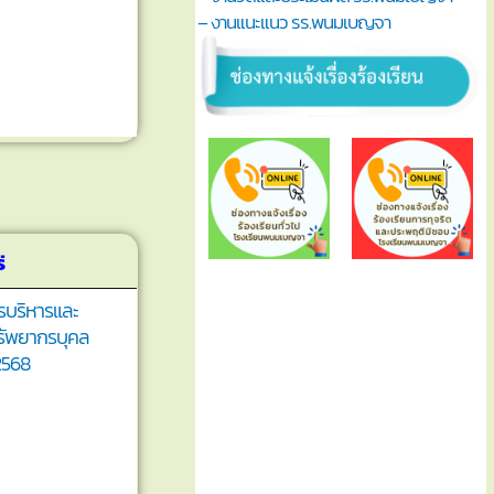
– งานแนะแนว รร.พนมเบญจา
่
รบริหารและ
ัพยากรบุคล
2568