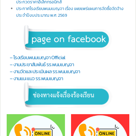
ประกวดราคาอิเล็กทรอนิกส์
ประกาศโรงเรียนพนมเบญจา เรื่อง เผยแพร่แผนการจัดซื้อจัดจ้าง
ประจำปีงบประมาณ พ.ศ. 2569
– โรงเรียนพนมเบญจา Official
– งานประชาสัมพันธ์ รร.พนมเบญจา
– งานวัดและประเมินผล รร.พนมเบญจา
– งานแนะแนว รร.พนมเบญจา