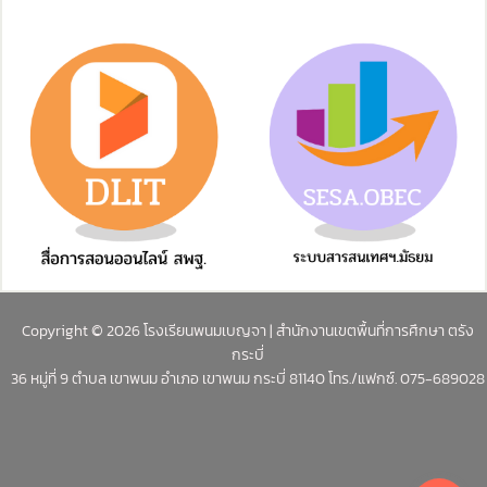
Copyright © 2026 โรงเรียนพนมเบญจา | สำนักงานเขตพื้นที่การศึกษา ตรัง
กระบี่
36 หมู่ที่ 9 ตำบล เขาพนม อำเภอ เขาพนม กระบี่ 81140 โทร./แฟกซ์. 075-689028